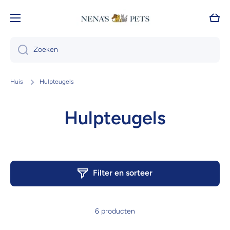
Doorgaan naar artikel
Wink
Zoeken
Huis
Hulpteugels
Hulpteugels
Filter en sorteer
6 producten