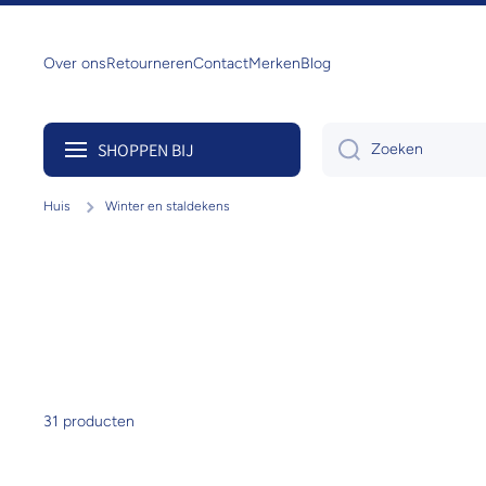
Doorgaan naar artikel
Over ons
Retourneren
Contact
Merken
Blog
SHOPPEN BIJ
Zoeken
Huis
Winter en staldekens
31 producten