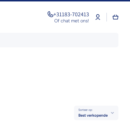
+31183-702413
Log
Winkel
in
Of chat met ons!
Sorteer op:
Best verkopende