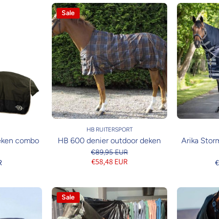
Sale
HB RUITERSPORT
eken combo
HB 600 denier outdoor deken
Arika Sto
€89,95 EUR
€58,48 EUR
R
€
Sale