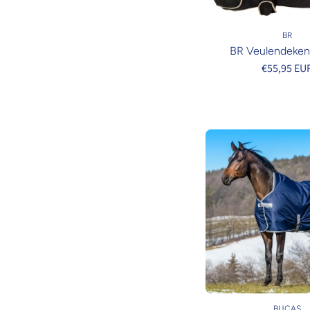
BR
BR Veulendeken 
€55,95 EU
BUCAS