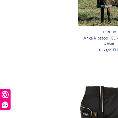
LEMIEUX
Arika Ripstop 100 
Deken
€169,95 E
9,7