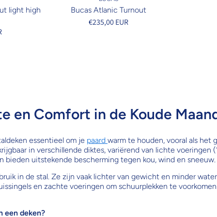
t light high
Bucas Atlanic Turnout
€235,00 EUR
R
te en Comfort in de Koude Maan
taldeken essentieel om je
paard
warm te houden, vooral als het 
rijgbaar in verschillende diktes, variërend van lichte voeringen
en bieden uitstekende bescherming tegen kou, wind en sneeuw.
uik in de stal. Ze zijn vaak lichter van gewicht en minder wat
 kruissingels en zachte voeringen om schuurplekken te voorkome
an een deken?