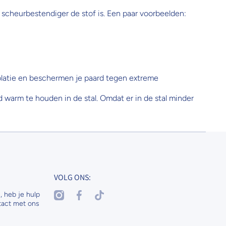
scheurbestendiger de stof is. Een paar voorbeelden:
solatie en beschermen je paard tegen extreme
 warm te houden in de stal. Omdat er in de stal minder
VOLG ONS:
instagramcom/nenaspetsandhorses
facebookcom/nenasdogscats
tiktokcom/@nenaspetsnl
, heb je hulp
tact met ons