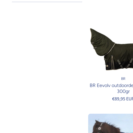
BR
BR Eevolv outdoord
300gr
€89,95 EU