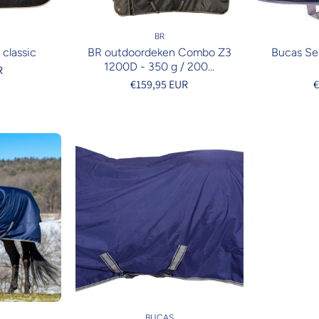
BR
classic
BR outdoordeken Combo Z3
Bucas Sel
1200D - 350 g / 200...
R
€159,95 EUR
€
BUCAS