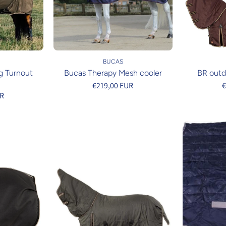
BUCAS
g Turnout
Bucas Therapy Mesh cooler
BR out
€219,00 EUR
€
UR