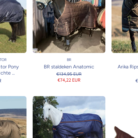
TOR
BR
tor Pony
BR staldeken Anatomic
Arika Rip
hte ...
€134,95 EUR
€74,22 EUR
R
€