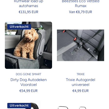
Ruffwear load up
Beeztees Eco Vetbed
autoharnas
Rumax
€131,95 EUR
Van €8,79 EUR
Uitverkocht
DOG GONE SMART
TRIXIE
Dirty Dog Autodeken
Trixie Autogordel
Voorstoel
universeel
€54,99 EUR
€4,99 EUR
Uitverkocht