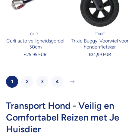
CURLI
TRIXIE
Curli auto veiligheidsgordel
Trixie Buggy-Voorwiel voor
30cm
hondenfietskar
€25,95 EUR
€34,99 EUR
1
2
3
4
Transport Hond - Veilig en
Comfortabel Reizen met Je
Huisdier