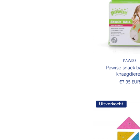
PAWISE
Pawise snack ba
knaagdier
€7,95 EU
Uitverkocht