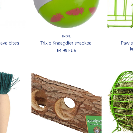
TRIXIE
ava bites
Trixie Knaagdier snackbal
Pawis
k
R
€4,99 EUR