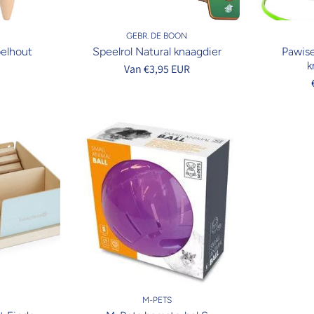
GEBR. DE BOON
belhout
Speelrol Natural knaagdier
Pawise
k
R
Van €3,95 EUR
M-PETS