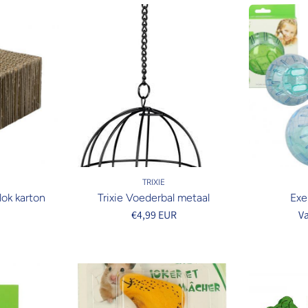
TRIXIE
lok karton
Trixie Voederbal metaal
Exe
R
€4,99 EUR
V