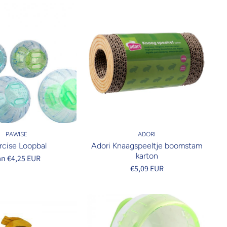
PAWISE
ADORI
rcise Loopbal
Adori Knaagspeeltje boomstam
karton
an €4,25 EUR
€5,09 EUR