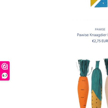
PAWISE
Pawise Knaagdier l
€2,75 EU
9,7