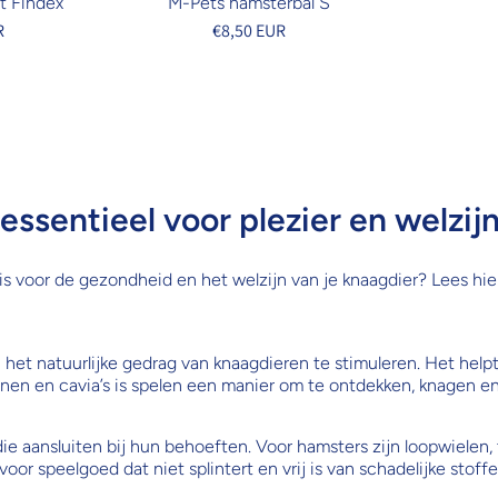
t Findex
M-Pets hamsterbal S
R
€8,50 EUR
 essentieel voor plezier en welzij
k is voor de gezondheid en het welzijn van je knaagdier? Lees hi
het natuurlijke gedrag van knaagdieren te stimuleren. Het helpt 
nen en cavia’s is spelen een manier om te ontdekken, knagen en
s die aansluiten bij hun behoeften. Voor hamsters zijn loopwielen,
oor speelgoed dat niet splintert en vrij is van schadelijke stoffe