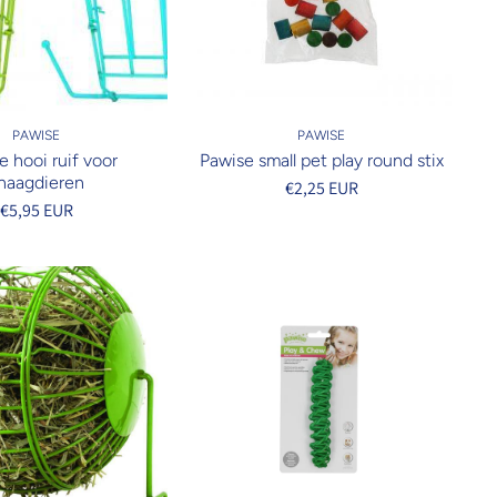
PAWISE
PAWISE
e hooi ruif voor
Pawise small pet play round stix
naagdieren
€2,25 EUR
€5,95 EUR