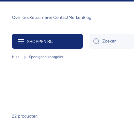
Doorgaan naar artikel
Over ons
Retourneren
Contact
Merken
Blog
SHOPPEN BIJ
Zoeken
Huis
Speelgoed knaagdier
22 producten