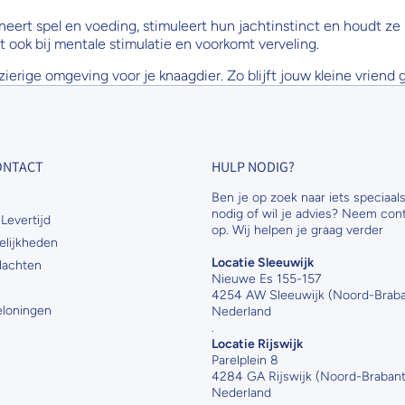
eert spel en voeding, stimuleert hun jachtinstinct en houdt ze 
pt ook bij mentale stimulatie en voorkomt verveling.
erige omgeving voor je knaagdier. Zo blijft jouw kleine vriend 
CONTACT
HULP NODIG?
Ben je op zoek naar iets speciaals
nodig of wil je advies? Neem con
Levertijd
op. Wij helpen je graag verder
elijkheden
Locatie Sleeuwijk
lachten
Nieuwe Es 155-157
4254 AW Sleeuwijk (Noord-Braba
Beloningen
Nederland
.
Locatie Rijswijk
Parelplein 8
4284 GA Rijswijk (Noord-Brabant
Nederland