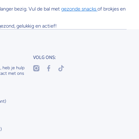
langer bezig. Vul de bal met
gezonde snacks
of brokjes en
gezond, gelukkig en actief!
VOLG ONS:
instagramcom/nenaspetsandhorses
facebookcom/nenasdogscats
tiktokcom/@nenaspetsnl
, heb je hulp
tact met ons
nt)
)