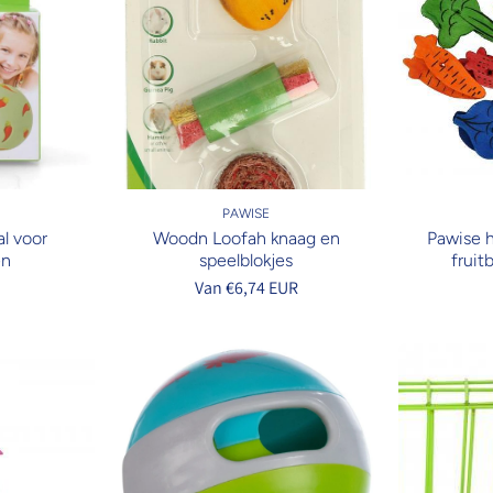
PAWISE
l voor
Woodn Loofah knaag en
Pawise 
en
speelblokjes
fruitb
R
Van €6,74 EUR