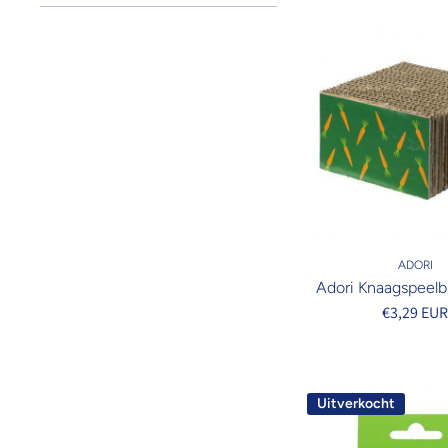
ADORI
Adori Knaagspeelb
€3,29 EU
Uitverkocht