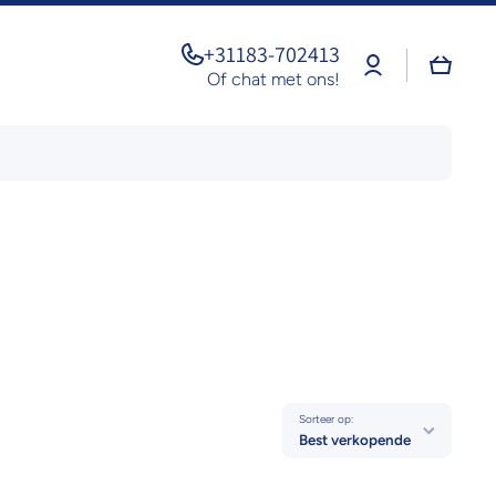
+31183-702413
Log
Winkel
in
Of chat met ons!
Sorteer op:
Best verkopende