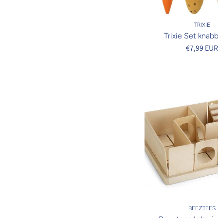
TRIXIE
Trixie Set knab
€7,99 EU
BEEZTEES