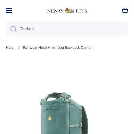
Doorgaan naar artikel
Wink
Zoeken
Huis
Ruffwear Hitch Hiker Dog Backpack Carrier
Ga naar productinformatie