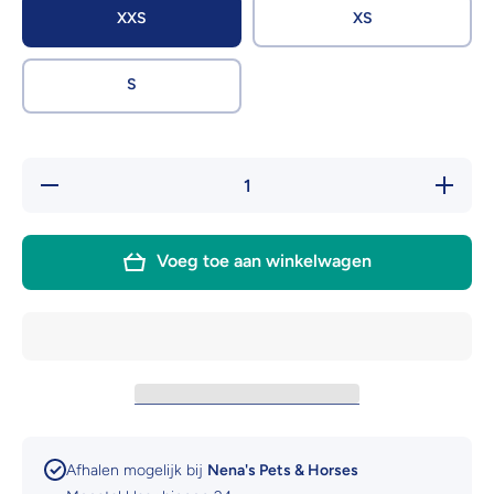
XXS
XS
S
Hoeveelheid
Verhoog 
verlagen
hoeveelh
voor
voor
Ruffwear
Ruffwea
Hitch Hiker
Hitch Hik
Voeg toe aan winkelwagen
Dog
Dog
Backpack
Backpa
Carrier
Carrier
Afhalen mogelijk bij
Nena's Pets & Horses