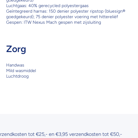
goedgekeurd)
Luchtgaas: 40% gerecycled polyestergaas
Geïntegreerd harnas: 150 denier polyester ripstop (bluesign®
goedgekeurd); 75 denier polyester voering met hittereliëf
Gespen: ITW Nexus Mach gespen met zijsluiting
Zorg
Handwas
Mild wasmiddel
Luchtdroog
dkosten tot €25,- en €3,95 verzendkosten tot €50,-