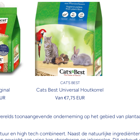
CAT´S BEST
ginal
Cats Best Universal Houtkorrel
EUR
Van €7,75 EUR
s werelds toonaangevende onderneming op het gebied van planta
 natuur en high tech combineert. Naast de natuurlijke ingrediënt
gen gewicht aan urine kan absorberen en inkapselen. Dit gebeurt 