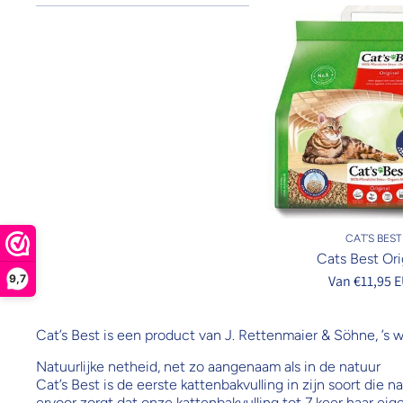
CAT´S BEST
Cats Best Ori
9,7
Van €11,95 
Cat’s Best is een product van J. Rettenmaier & Söhne, ’
Natuurlijke netheid, net zo aangenaam als in de natuur
Cat’s Best is de eerste kattenbakvulling in zijn soort die
ervoor zorgt dat onze kattenbakvulling tot 7 keer haar ei