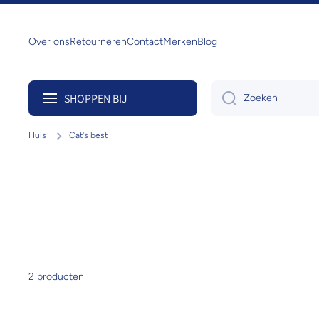
Doorgaan naar artikel
Over ons
Retourneren
Contact
Merken
Blog
SHOPPEN BIJ
Zoeken
Huis
Cat's best
2 producten