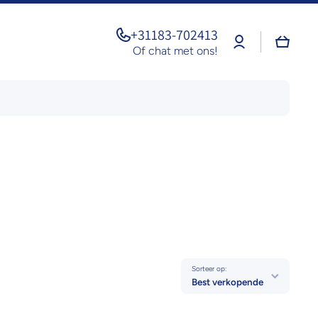
+31183-702413
Log
Winkel
in
Of chat met ons!
Sorteer op:
Best verkopende