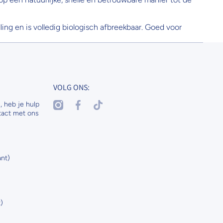
ling en is volledig biologisch afbreekbaar. Goed voor
VOLG ONS:
instagramcom/nenaspetsandhorses
facebookcom/nenasdogscats
tiktokcom/@nenaspetsnl
, heb je hulp
tact met ons
nt)
)