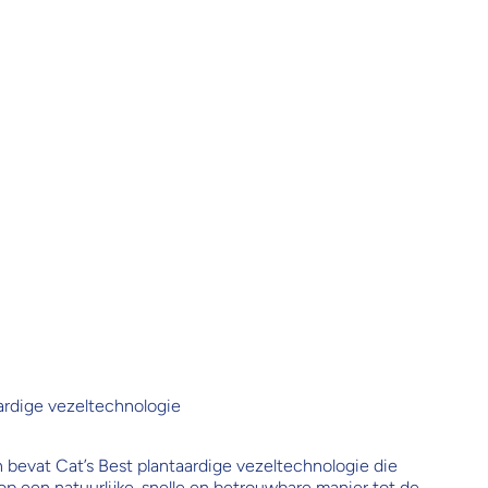
ardige vezeltechnologie
en bevat Cat’s Best plantaardige vezeltechnologie die
op een natuurlijke, snelle en betrouwbare manier tot de