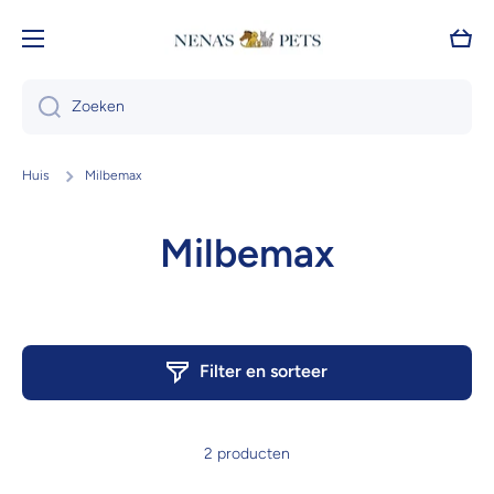
Doorgaan naar artikel
Wink
Zoeken
Huis
Milbemax
Milbemax
Filter en sorteer
2 producten