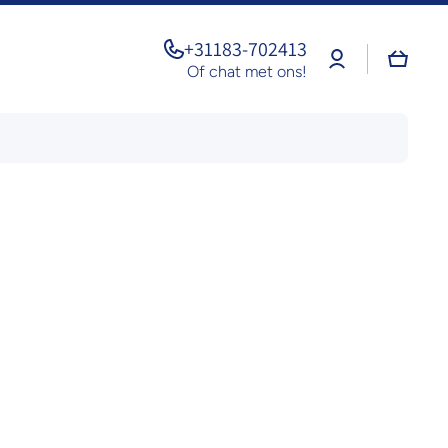
+31183-702413
Log
Winkel
in
Of chat met ons!