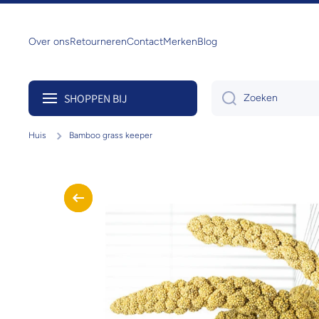
Doorgaan naar artikel
Over ons
Retourneren
Contact
Merken
Blog
SHOPPEN BIJ
Zoeken
Huis
Bamboo grass keeper
Ga naar productinformatie