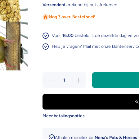
Verzenden
berekend bij het afrekenen.
Nog 3 over. Bestel snel!
Voor
16:00
besteld is de dezelfde dag verz
Heb je vragen? Mail met onze klantenservic
Hoeveelheid
Verhoog de
verlagen
hoeveelheid
voor
voor
Bamboo
Bamboo
grass
grass
keeper
keeper
Meer betalingsopties
Afhalen mogelijk bij
Nena's Pets & Horses