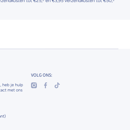
sten tot €25,- en €3,95 verzendkosten tot €50,-
VOLG ONS:
instagramcom/nenaspetsandhorses
facebookcom/nenasdogscats
tiktokcom/@nenaspetsnl
, heb je hulp
tact met ons
nt)