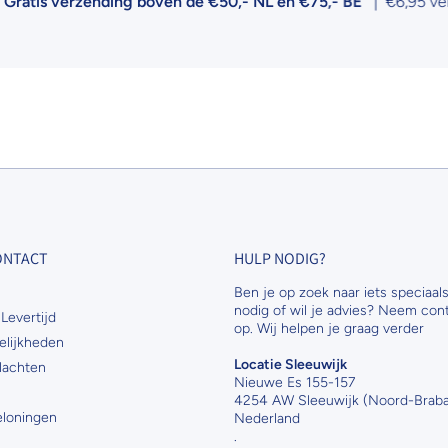
 verzending boven de €50,- NL en €75,- BE
| €6,95 verzendko
CONTACT
HULP NODIG?
Ben je op zoek naar iets speciaals
nodig of wil je advies? Neem con
Levertijd
op. Wij helpen je graag verder
elijkheden
Locatie Sleeuwijk
lachten
Nieuwe Es 155-157
4254 AW Sleeuwijk (Noord-Braba
Beloningen
Nederland
.