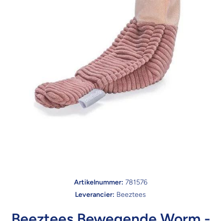
Open media 1 in modaal
Artikelnummer:
781576
Leverancier:
Beeztees
Beeztees Bewegende Worm -