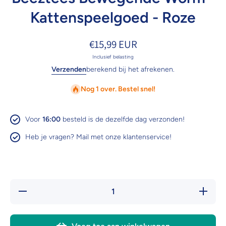
Kattenspeelgoed - Roze
€15,99 EUR
Inclusief belasting
Verzenden
berekend bij het afrekenen.
Nog 1 over. Bestel snel!
Voor
16:00
besteld is de dezelfde dag verzonden!
Heb je vragen? Mail met onze klantenservice!
Hoeveelheid
Verhoo
verlagen voor
hoevee
Beeztees
voor Be
Bewegende
Beweg
Worm -
Worm