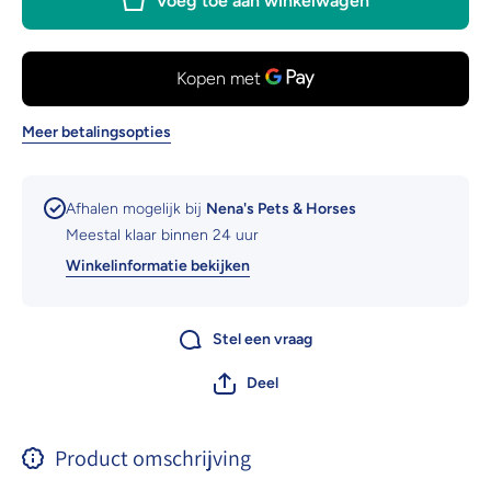
Voeg toe aan winkelwagen
Kattenspeelgoed
Kattensp
- Roze
- Ro
Meer betalingsopties
Afhalen mogelijk bij
Nena's Pets & Horses
Meestal klaar binnen 24 uur
Winkelinformatie bekijken
Stel een vraag
Deel
Product omschrijving