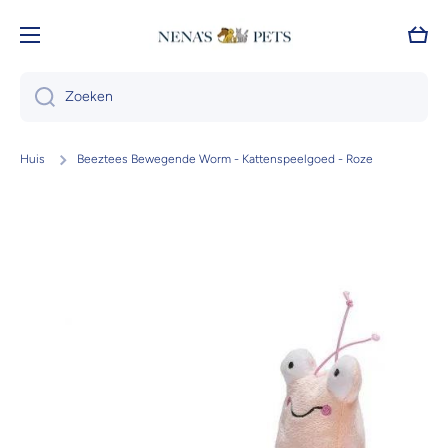
Doorgaan naar artikel
Wink
Zoeken
Huis
Beeztees Bewegende Worm - Kattenspeelgoed - Roze
Ga naar productinformatie