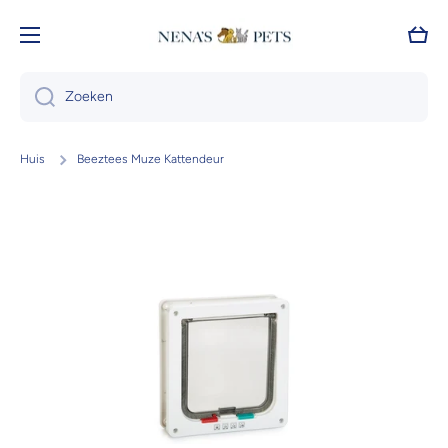
Doorgaan naar artikel
Wink
Zoeken
Huis
Beeztees Muze Kattendeur
Ga naar productinformatie