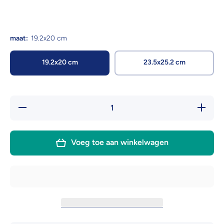
maat:
19.2x20 cm
19.2x20 cm
23.5x25.2 cm
Hoeveelheid
Verhoog 
verlagen
hoeveelh
voor
voor
Beeztees
Beeztee
Muze
Muze
Voeg toe aan winkelwagen
Kattendeur
Kattende