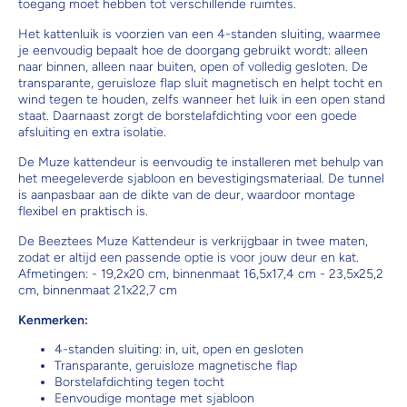
toegang moet hebben tot verschillende ruimtes.
Het kattenluik is voorzien van een 4-standen sluiting, waarmee
je eenvoudig bepaalt hoe de doorgang gebruikt wordt: alleen
naar binnen, alleen naar buiten, open of volledig gesloten. De
transparante, geruisloze flap sluit magnetisch en helpt tocht en
wind tegen te houden, zelfs wanneer het luik in een open stand
staat. Daarnaast zorgt de borstelafdichting voor een goede
afsluiting en extra isolatie.
De Muze kattendeur is eenvoudig te installeren met behulp van
het meegeleverde sjabloon en bevestigingsmateriaal. De tunnel
is aanpasbaar aan de dikte van de deur, waardoor montage
flexibel en praktisch is.
De Beeztees Muze Kattendeur is verkrijgbaar in twee maten,
zodat er altijd een passende optie is voor jouw deur en kat.
Afmetingen: - 19,2x20 cm, binnenmaat 16,5x17,4 cm - 23,5x25,2
cm, binnenmaat 21x22,7 cm
Kenmerken:
4-standen sluiting: in, uit, open en gesloten
Transparante, geruisloze magnetische flap
Borstelafdichting tegen tocht
Eenvoudige montage met sjabloon