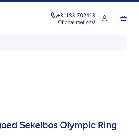
+31183-702413
Log
Winkel
in
Of chat met ons!
goed Sekelbos Olympic Ring