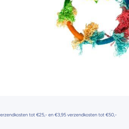
Open media 1 in modaal
osten tot €25,- en €3,95 verzendkosten tot €50,-