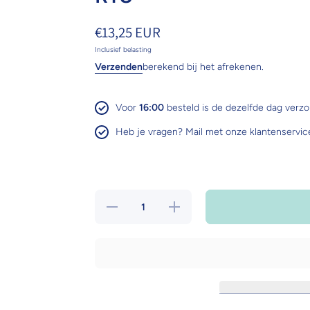
€13,25 EUR
Inclusief belasting
Verzenden
berekend bij het afrekenen.
Voor
16:00
besteld is de dezelfde dag verz
Heb je vragen? Mail met onze klantenservic
Hoeveelheid
Verhoog de
verlagen
hoeveelheid
voor
voor
Birrdeeez
Birrdeeez
Vogel
Vogel
speelgoed
speelgoed
Sekelbos
Sekelbos
Olympic
Olympic
Ring RT8
Ring RT8