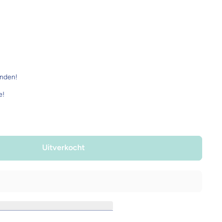
onden!
e!
Uitverkocht