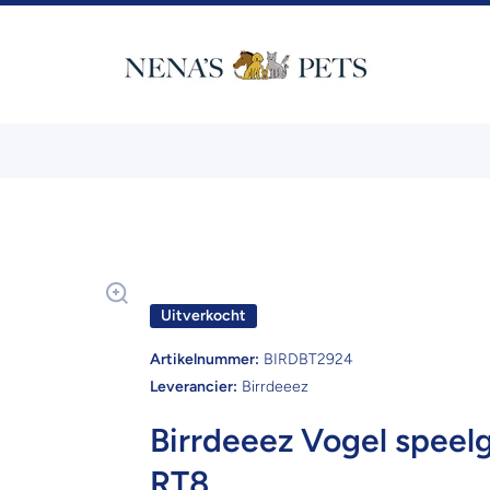
Uitverkocht
Artikelnummer:
BIRDBT2924
Leverancier:
Birrdeeez
Birrdeeez Vogel speel
RT8