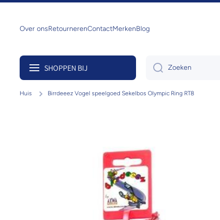
Doorgaan naar artikel
Over ons
Retourneren
Contact
Merken
Blog
SHOPPEN BIJ
Zoeken
Huis
Birrdeeez Vogel speelgoed Sekelbos Olympic Ring RT8
Ga naar productinformatie