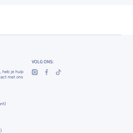
VOLG ONS:
instagramcom/nenaspetsandhorses
facebookcom/nenasdogscats
tiktokcom/@nenaspetsnl
, heb je hulp
tact met ons
nt)
)