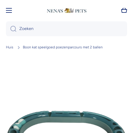
Doorgaan naar artikel
Wink
Zoeken
Huis
Boon kat speelgoed poezenparcours met 2 ballen
Ga naar productinformatie