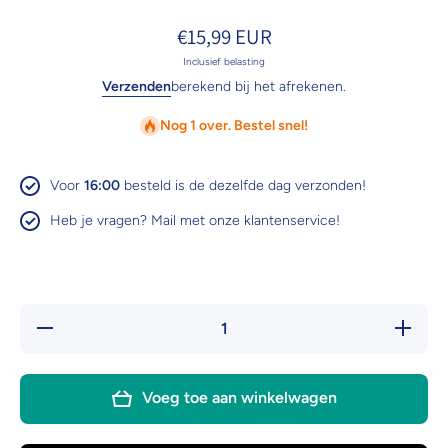
€15,99 EUR
Inclusief belasting
Verzenden
berekend bij het afrekenen.
Nog 1 over. Bestel snel!
Voor
16:00
besteld is de dezelfde dag verzonden!
Heb je vragen? Mail met onze klantenservice!
Hoeveelheid
Verhoo
verlagen voor
hoeveel
Boon kat
voor Boo
speelgoed
speelg
poezenparcours
poezenpa
Voeg toe aan winkelwagen
met 2 ballen
met 2 b