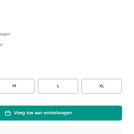
onden!
e!
M
L
XL
Voeg toe aan winkelwagen