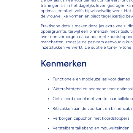
De BR jas Esmee voor dames combineert functiona
trainingen als in het dagelijks leven gedragen k
optimaal comfort, zelfs bij wisselvallig weer. He
de vrouwelijke vormen en biedt tegelijkertijd bew
Praktische details maken deze jas extra veelzijdig
opbergruimte, terwijl een binnenzak met ritssluiti
over een verborgen capuchon met koordstoppers i
manchetten, zodat je de pasvorm eenvoudig kunt
inzetstukken verwerkt. De subtiele tone-in-tone pr
Kenmerken
Functionele en modieuze jas voor dames
Waterafstotend en ademend voor optimaal
Getailleerd model met verstelbaar tailleko
Ritszakken aan de voorkant en binnenzak me
Verborgen capuchon met koordstoppers
Verstelbare tailleband en mouwuiteinden