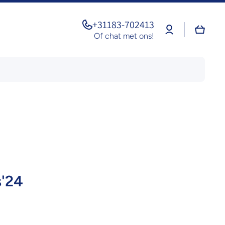
+31183-702413
Log
Winkel
in
Of chat met ons!
s'24