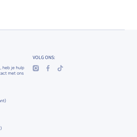
VOLG ONS:
instagramcom/nenaspetsandhorses
facebookcom/nenasdogscats
tiktokcom/@nenaspetsnl
, heb je hulp
tact met ons
nt)
)