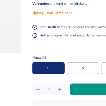
Verzenden
berekend bij het afrekenen.
Nog 1 over. Bestel snel!
Voor
16:00
besteld is de dezelfde dag verz
Heb je vragen? Mail met onze klantenservic
Maat:
XS
XS
S
Hoeveelheid
Verhoog de
verlagen
hoeveelheid
voor BR jas
voor BR jas
Esmee
Esmee
dames
dames