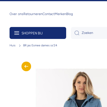
Doorgaan naar artikel
Over ons
Retourneren
Contact
Merken
Blog
SHOPPEN BIJ
Zoeken
Huis
BR jas Esmee dames ss'24
Ga naar productinformatie