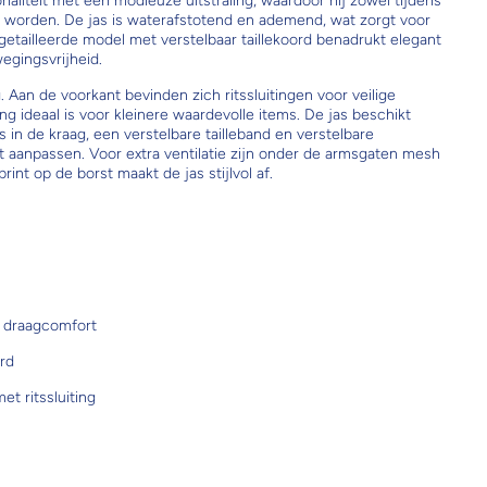
liteit met een modieuze uitstraling, waardoor hij zowel tijdens
an worden. De jas is waterafstotend en ademend, wat zorgt voor
t getailleerde model met verstelbaar taillekoord benadrukt elegant
egingsvrijheid.
. Aan de voorkant bevinden zich ritssluitingen voor veilige
ng ideaal is voor kleinere waardevolle items. De jas beschikt
n de kraag, een verstelbare tailleband en verstelbare
 aanpassen. Voor extra ventilatie zijn onder de armsgaten mesh
int op de borst maakt de jas stijlvol af.
 draagcomfort
ord
t ritssluiting