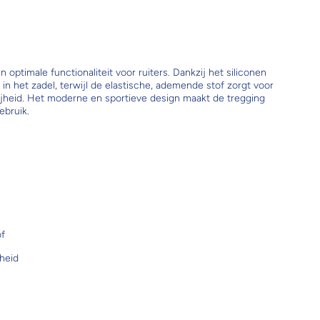
optimale functionaliteit voor ruiters. Dankzij het siliconen
it in het zadel, terwijl de elastische, ademende stof zorgt voor
heid. Het moderne en sportieve design maakt de tregging
ebruik.
of
heid