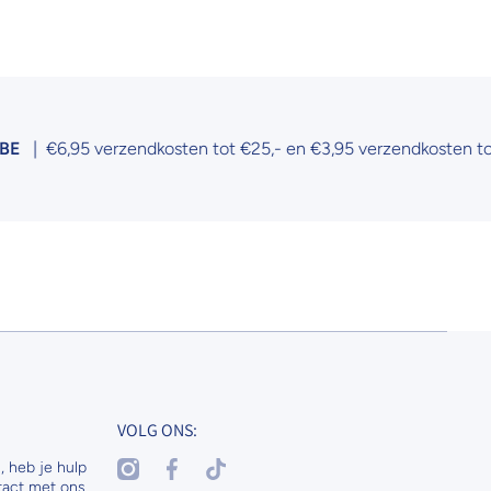
€6,95 verzendkosten tot €25,- en €3,95 verzendkosten tot €50,
VOLG ONS:
instagramcom/nenaspetsandhorses
facebookcom/nenasdogscats
tiktokcom/@nenaspetsnl
, heb je hulp
tact met ons