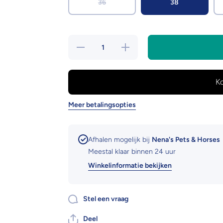
36
38
Hoeveelheid
Verhoog de
verlagen
hoeveelheid
voor Br
voor Br
rijbroek
rijbroek
Dieke
Dieke
tregging
tregging
siliconen
siliconen
zitvlak
zitvlak
Meer betalingsopties
Afhalen mogelijk bij
Nena's Pets & Horses
Meestal klaar binnen 24 uur
Winkelinformatie bekijken
Stel een vraag
Deel