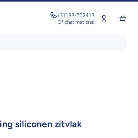
+31183-702413
Log
Winkel
in
Of chat met ons!
ing siliconen zitvlak