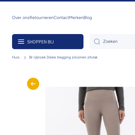
Doorgaan naar artikel
Over ons
Retourneren
Contact
Merken
Blog
SHOPPEN BIJ
Zoeken
Huis
Br rijbroek Dieke tregging siliconen zitvlak
Ga naar productinformatie