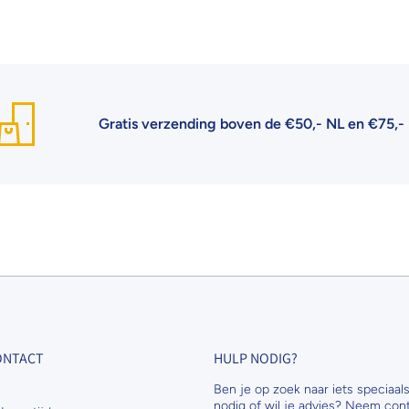
Gratis verzending boven de €50,- NL en €75,- BE
| 
CONTACT
HULP NODIG?
Ben je op zoek naar iets speciaals
nodig of wil je advies? Neem con