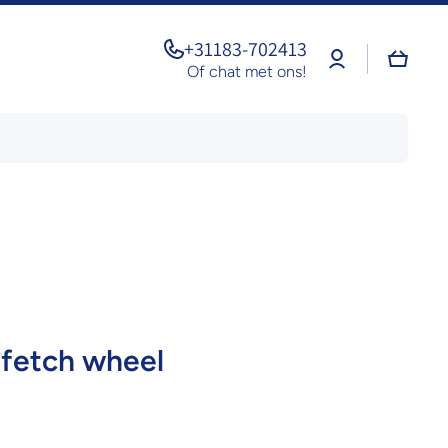
+31183-702413
Log
Winkel
in
Of chat met ons!
 fetch wheel