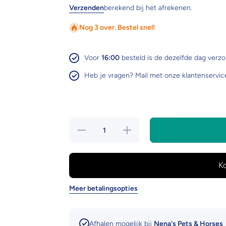
Verzenden
berekend bij het afrekenen.
Nog 3 over. Bestel snel!
Voor
16:00
besteld is de dezelfde dag verz
Heb je vragen? Mail met onze klantenservic
Hoeveelheid
Verhoog de
verlagen
hoeveelheid
voor
voor
Chuckit!
Chuckit!
Breathe
Breathe
right fetch
right fetch
wheel
wheel
Meer betalingsopties
Afhalen mogelijk bij
Nena's Pets & Horses