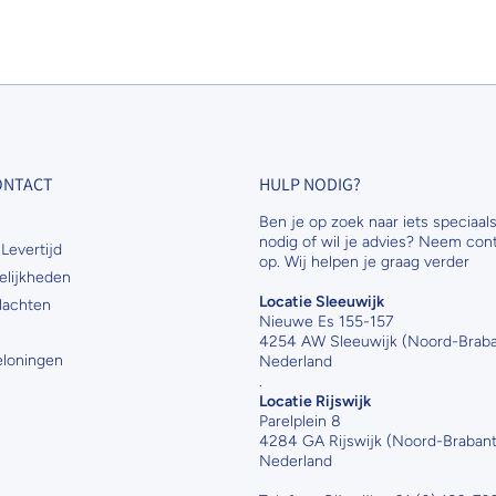
CONTACT
HULP NODIG?
Ben je op zoek naar iets speciaals
nodig of wil je advies? Neem con
Levertijd
op. Wij helpen je graag verder
elijkheden
Locatie Sleeuwijk
lachten
Nieuwe Es 155-157
4254 AW Sleeuwijk (Noord-Braba
Beloningen
Nederland
.
Locatie Rijswijk
Parelplein 8
4284 GA Rijswijk (Noord-Brabant
Nederland