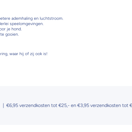
etere ademhaling en luchtstroom.
llerlei speelomgevingen.
oor je hond.
te gooien.
ng, waar hij of zij ook is!
95 verzendkosten tot €25,- en €3,95 verzendkosten tot €50,-