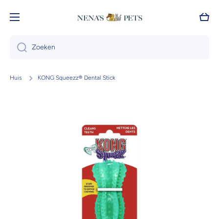
Doorgaan naar artikel
Wink
Zoeken
Huis
KONG Squeezz® Dental Stick
Ga naar productinformatie