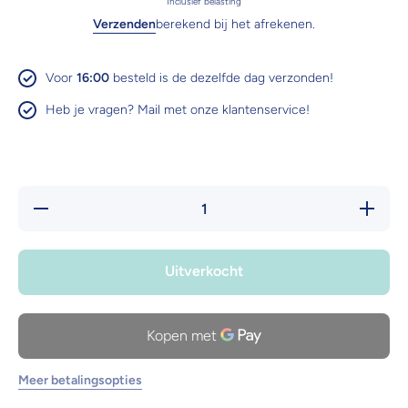
Inclusief belasting
Verzenden
berekend bij het afrekenen.
Voor
16:00
besteld is de dezelfde dag verzonden!
Heb je vragen? Mail met onze klantenservice!
Hoeveelheid
Verhoog 
verlagen
hoeveelh
voor KONG
voor KO
Squeezz®
Squeez
Dental Stick
Dental
Uitverkocht
Stick
Meer betalingsopties