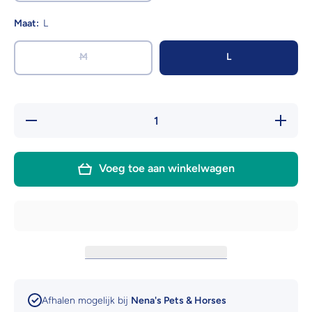
Maat:
L
M
L
Hoeveelheid
Verhoog 
verlagen
hoeveelh
voor
voor
Ruffwear
Ruffwea
Confluence
Confluen
Voeg toe aan winkelwagen
Waterproof
Waterpro
halsband
halsban
Afhalen mogelijk bij
Nena's Pets & Horses