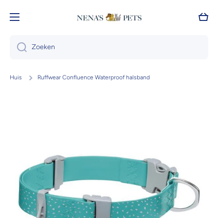
Doorgaan naar artikel
Wink
Zoeken
Huis
Ruffwear Confluence Waterproof halsband
Ga naar productinformatie