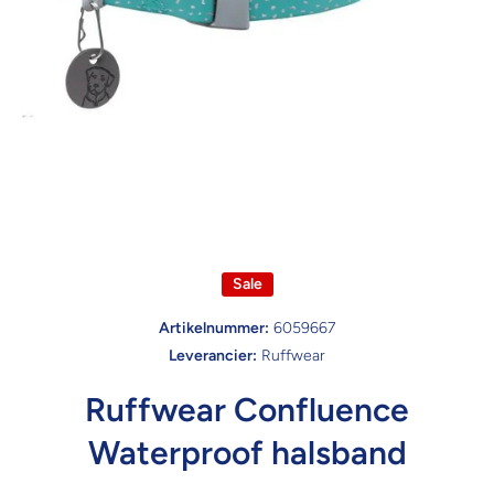
Open media 1 in modaal
Sale
Artikelnummer:
6059667
Leverancier:
Ruffwear
Ruffwear Confluence
Waterproof halsband