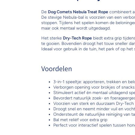
De
Dog Comets Nebula Treat Rope
combineert ap
De stevige Nebula-bal is voorzien van een verb
stoppen. Tijdens het spelen komen de beloningen g
maar ook mentaal wordt uitgedaagd.
Het sterke
Dry-Tech Rope
biedt extra grip tijde
te gooien. Bovendien droogt het touw sneller dan
Ideaal voor gebruik in de tuin, het park of op het 
Voordelen
3-in-1 speeltje: apporteren, trekken en be
Verborgen opening voor brokjes of snacks
Stimuleert actief én mentaal uitdagend sp
Bevordert natuurlijk zoek- en foerageerge
Voorzien van sterk en duurzaam Dry-Tech
Droogt snel en neemt minder vuil en voch
Ondersteunt de natuurlijke reiniging van 
Bal met reliëf voor extra grip
Perfect voor interactief spelen tussen ho