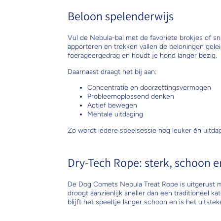
Beloon spelenderwijs
Vul de Nebula-bal met de favoriete brokjes of sna
apporteren en trekken vallen de beloningen geleide
foerageergedrag en houdt je hond langer bezig.
Daarnaast draagt het bij aan:
Concentratie en doorzettingsvermogen
Probleemoplossend denken
Actief bewegen
Mentale uitdaging
Zo wordt iedere speelsessie nog leuker én uitda
Dry-Tech Rope: sterk, schoon e
De Dog Comets Nebula Treat Rope is uitgerust m
droogt aanzienlijk sneller dan een traditioneel 
blijft het speeltje langer schoon en is het uitst