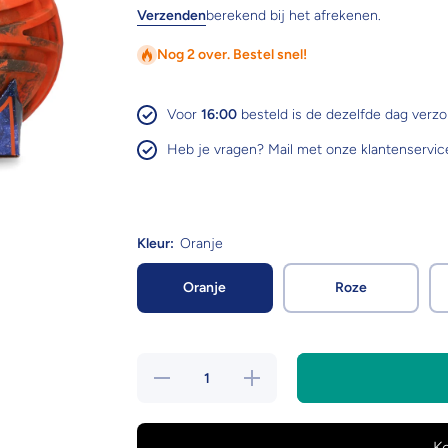
Verzenden
berekend bij het afrekenen.
Nog 2 over. Bestel snel!
Voor
16:00
besteld is de dezelfde dag verz
Heb je vragen? Mail met onze klantenservic
Kleur:
Oranje
Oranje
Roze
Hoeveelheid
Verhoog de
verlagen
hoeveelheid
voor Dog
voor Dog
Comets
Comets
Nebula
Nebula