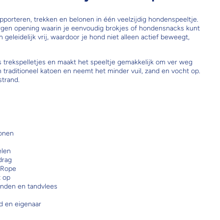
porteren, trekken en belonen in één veelzijdig hondenspeeltje.
orgen opening waarin je eenvoudig brokjes of hondensnacks kunt
eleidelijk vrij, waardoor je hond niet alleen actief beweegt,
ns trekspelletjes en maakt het speeltje gemakkelijk om ver weg
 traditioneel katoen en neemt het minder vuil, zand en vocht op.
strand.
lonen
elen
drag
 Rope
t op
tanden en tandvlees
nd en eigenaar