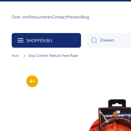
Doorgaan naar artikel
Over ons
Retourneren
Contact
Merken
Blog
SHOPPEN BIJ
Zoeken
Huis
Dog Comets Nebula Treat Rope
Ga naar productinformatie