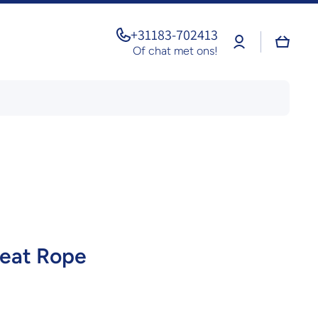
+31183-702413
Log
Winkel
in
Of chat met ons!
eat Rope