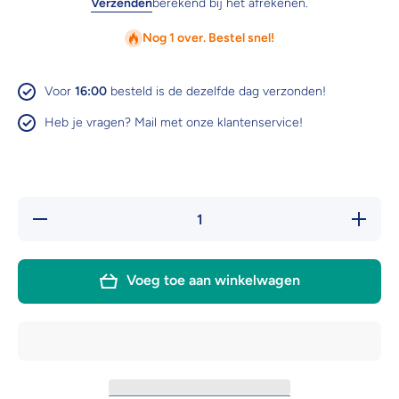
Verzenden
berekend bij het afrekenen.
Nog 1 over. Bestel snel!
Voor
16:00
besteld is de dezelfde dag verzonden!
Heb je vragen? Mail met onze klantenservice!
Hoeveelheid
Verhoog 
verlagen
hoeveelh
voor Leovet
voor Leo
TamTam
TamTa
summer
summe
Voeg toe aan winkelwagen
spray
spray