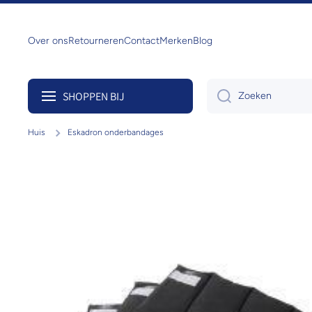
Doorgaan naar artikel
Over ons
Retourneren
Contact
Merken
Blog
SHOPPEN BIJ
Zoeken
Huis
Eskadron onderbandages
Ga naar productinformatie