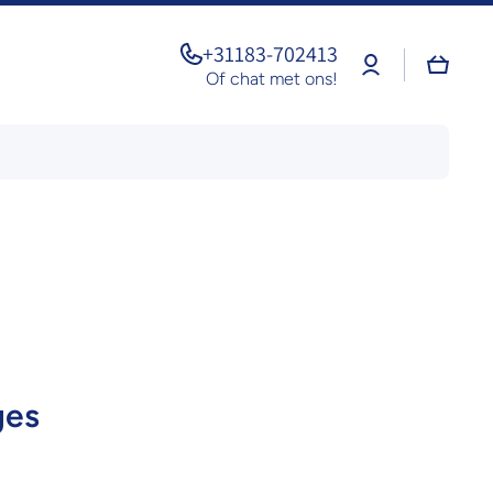
+31183-702413
Log
Winkel
in
Of chat met ons!
ges