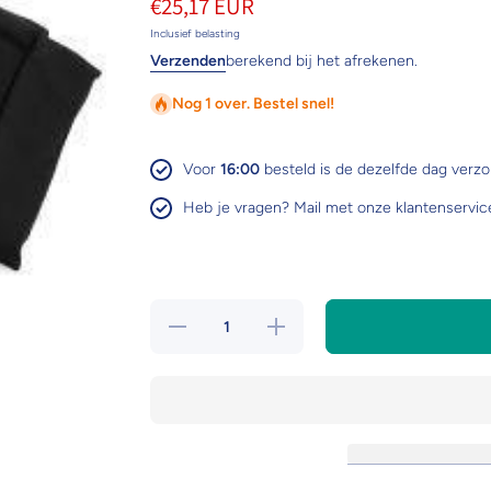
€25,17 EUR
Inclusief belasting
Verzenden
berekend bij het afrekenen.
Nog 1 over. Bestel snel!
Voor
16:00
besteld is de dezelfde dag verz
Heb je vragen? Mail met onze klantenservic
Hoeveelheid
Verhoog de
verlagen voor
hoeveelheid
Eskadron
voor Eskadron
onderbandages
onderbandages