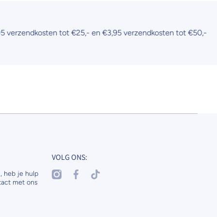
zendkosten tot €25,- en €3,95 verzendkosten tot €50,-
VOLG ONS:
instagramcom/nenaspetsandhorses
facebookcom/nenasdogscats
tiktokcom/@nenaspetsnl
, heb je hulp
tact met ons