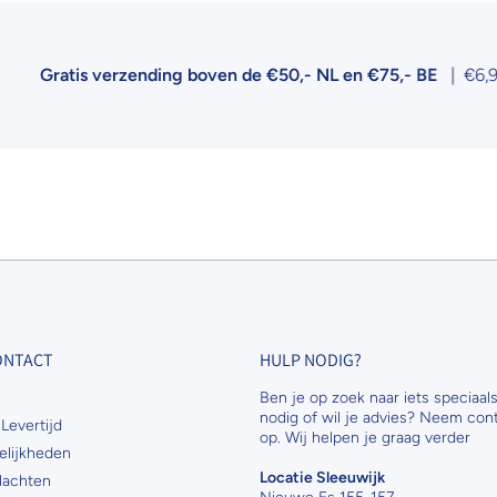
ratis verzending boven de €50,- NL en €75,- BE
| €6,95 ver
CONTACT
HULP NODIG?
Ben je op zoek naar iets speciaals
nodig of wil je advies? Neem con
Levertijd
op. Wij helpen je graag verder
elijkheden
Locatie Sleeuwijk
lachten