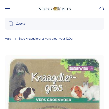
Doorgaan naar artikel
Wink
Zoeken
Huis
Esve Knaagdiergras vers groenvoer 120gr
Ga naar productinformatie