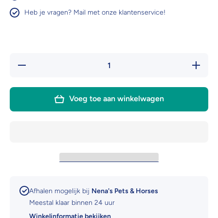
Heb je vragen? Mail met onze klantenservice!
Hoeveelheid
Verhoog
verlagen voor
hoeveel
Esve
voor E
Knaagdiergras
Knaagdie
vers
vers
Voeg toe aan winkelwagen
groenvoer
groenv
120gr
120g
Afhalen mogelijk bij
Nena's Pets & Horses
Meestal klaar binnen 24 uur
Winkelinformatie bekijken