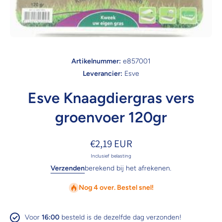
Open media 1 in modaal
Artikelnummer:
e857001
Leverancier:
Esve
Esve Knaagdiergras vers
groenvoer 120gr
€2,19 EUR
Inclusief belasting
Verzenden
berekend bij het afrekenen.
Nog 4 over. Bestel snel!
Voor
16:00
besteld is de dezelfde dag verzonden!