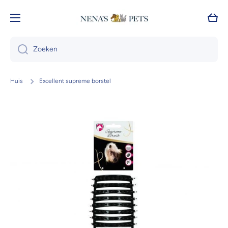
Doorgaan naar artikel
Wink
Zoeken
Huis
Excellent supreme borstel
Ga naar productinformatie