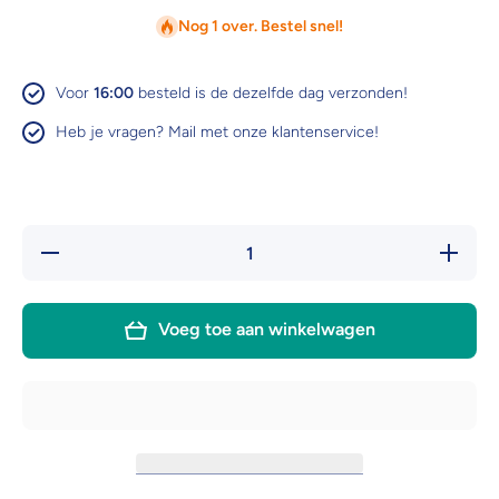
Nog 1 over. Bestel snel!
Voor
16:00
besteld is de dezelfde dag verzonden!
Heb je vragen? Mail met onze klantenservice!
Hoeveelheid
Verhoog 
verlagen
hoeveelh
voor
voor
Excellent
Excellen
supreme
suprem
Voeg toe aan winkelwagen
borstel
borstel