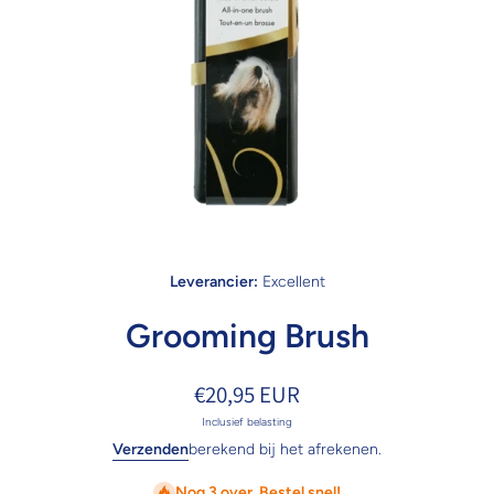
Open media 1 in modaal
Leverancier:
Excellent
Grooming Brush
€20,95 EUR
Inclusief belasting
Verzenden
berekend bij het afrekenen.
Nog 3 over. Bestel snel!