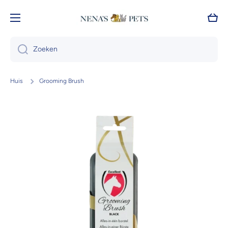
Doorgaan naar artikel
Wink
Zoeken
Huis
Grooming Brush
Ga naar productinformatie