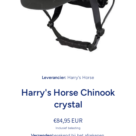
Open media 1 in modaal
Leverancier:
Harry's Horse
Harry's Horse Chinook
crystal
€84,95 EUR
Inclusief belasting
Verzenden
berekend bij het afrekenen.