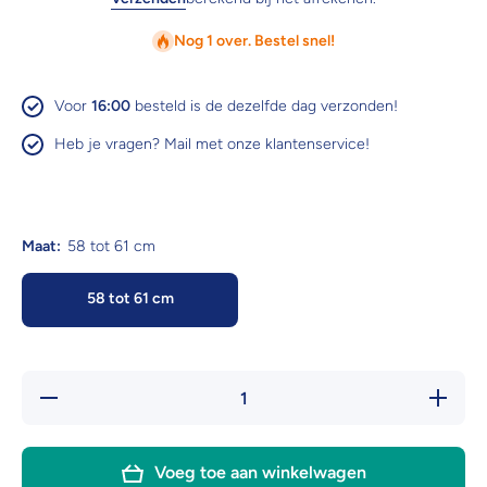
Nog 1 over. Bestel snel!
Voor
16:00
besteld is de dezelfde dag verzonden!
Heb je vragen? Mail met onze klantenservice!
Maat:
58 tot 61 cm
58 tot 61 cm
Hoeveelheid
Verhoog 
verlagen
hoeveelh
voor
voor
Harry&#39;s
Harry&#3
Horse
Horse
Voeg toe aan winkelwagen
Chinook
Chinoo