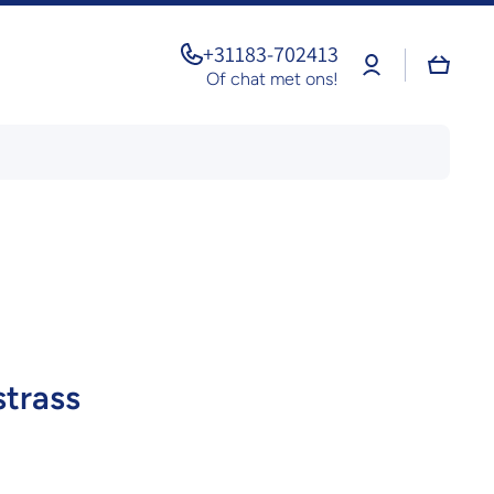
+31183-702413
Log
Winkel
in
Of chat met ons!
trass