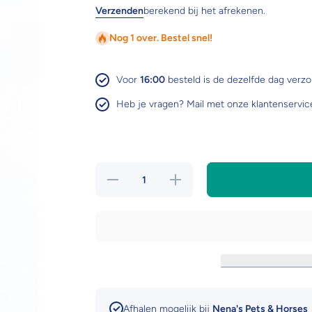
Verzenden
berekend bij het afrekenen.
Nog 1 over. Bestel snel!
Voor
16:00
besteld is de dezelfde dag verz
Heb je vragen? Mail met onze klantenservic
Hoeveelheid
Verhoog de
verlagen
hoeveelheid
voor HB
voor HB
Spoorriempje
Spoorriempje
met strass
met strass
Afhalen mogelijk bij
Nena's Pets & Horses