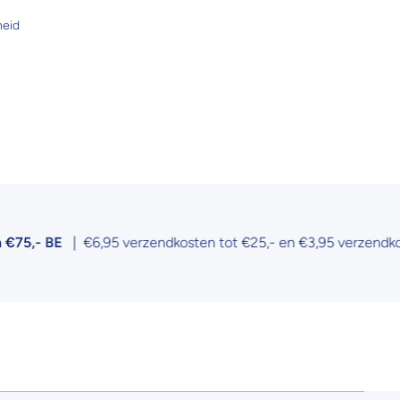
heid
,- BE
| €6,95 verzendkosten tot €25,- en €3,95 verzendkosten t