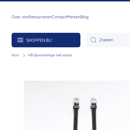
Doorgaan naar artikel
Over ons
Retourneren
Contact
Merken
Blog
SHOPPEN BIJ
Zoeken
Huis
HB Spoorriempje met strass
Ga naar productinformatie