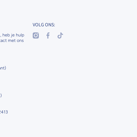
VOLG ONS:
instagramcom/nenaspetsandhorses
facebookcom/nenasdogscats
tiktokcom/@nenaspetsnl
, heb je hulp
tact met ons
nt)
)
02413