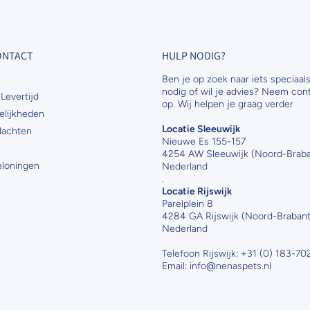
CONTACT
HULP NODIG?
Ben je op zoek naar iets speciaals
nodig of wil je advies? Neem con
Levertijd
op. Wij helpen je graag verder
elijkheden
Locatie Sleeuwijk
lachten
Nieuwe Es 155-157
4254 AW Sleeuwijk (Noord-Braba
Beloningen
Nederland
.
Locatie Rijswijk
Parelplein 8
4284 GA Rijswijk (Noord-Brabant
Nederland
Telefoon Rijswijk: +31 (0) 183-7
Email: info@nenaspets.nl