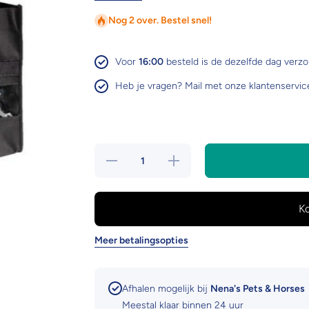
Nog 2 over. Bestel snel!
Voor
16:00
besteld is de dezelfde dag verz
Heb je vragen? Mail met onze klantenservic
Hoeveelheid
Verhoog de
verlagen
hoeveelheid
voor Horze
voor Horze
bandage
bandage
opbergtas
opbergtas
Meer betalingsopties
Afhalen mogelijk bij
Nena's Pets & Horses
Meestal klaar binnen 24 uur