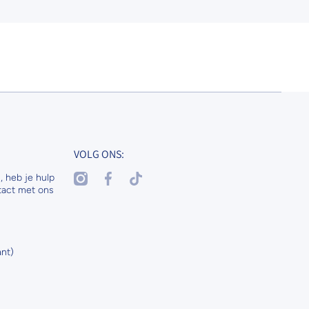
VOLG ONS:
instagramcom/nenaspetsandhorses
facebookcom/nenasdogscats
tiktokcom/@nenaspetsnl
, heb je hulp
tact met ons
nt)