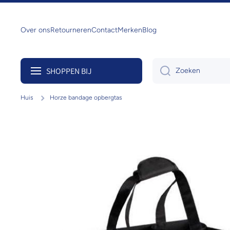
Doorgaan naar artikel
Over ons
Retourneren
Contact
Merken
Blog
SHOPPEN BIJ
Zoeken
Huis
Horze bandage opbergtas
Ga naar productinformatie