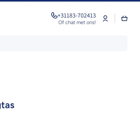
+31183-702413
Log
Winkel
in
Of chat met ons!
tas