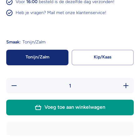
Voor
16:00
besteld is de dezelfde dag verzonden!
Heb je vragen? Mail met onze klantenservice!
Smaak:
Tonijn/Zalm
Tonijn/Zalm
Kip/Kaas
Hoeveelheid
Verhoog 
verlagen
hoeveelh
voor Inaba
voor Ina
Churu kat
Churu k
liquid snack
liquid sn
Voeg toe aan winkelwagen