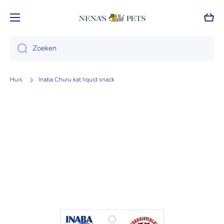
Doorgaan naar artikel
Wink
Zoeken
Huis
Inaba Churu kat liquid snack
Ga naar productinformatie