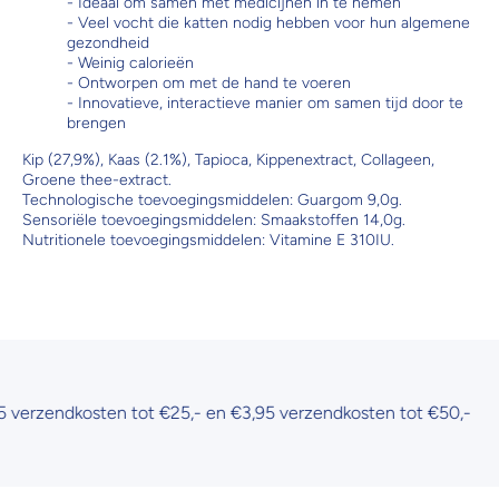
- Ideaal om samen met medicijnen in te nemen
- Veel vocht die katten nodig hebben voor hun algemene
gezondheid
- Weinig calorieën
- Ontworpen om met de hand te voeren
- Innovatieve, interactieve manier om samen tijd door te
brengen
Kip (27,9%), Kaas (2.1%), Tapioca, Kippenextract, Collageen,
Groene thee-extract.
Technologische toevoegingsmiddelen: Guargom 9,0g.
Sensoriële toevoegingsmiddelen: Smaakstoffen 14,0g.
Nutritionele toevoegingsmiddelen: Vitamine E 310IU.
zendkosten tot €25,- en €3,95 verzendkosten tot €50,-