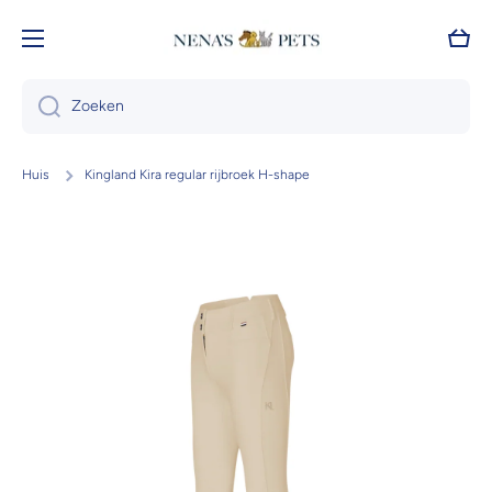
Doorgaan naar artikel
Wink
Zoeken
Huis
Kingland Kira regular rijbroek H-shape
Ga naar productinformatie