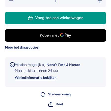
verlagen
hoeveelh
voor
voor
Kingland
Kinglan
Kira regular
Kira regu
Voeg toe aan winkelwagen
rijbroek H-
rijbroek 
shape
shape
Meer betalingsopties
Afhalen mogelijk bij
Nena's Pets & Horses
Meestal klaar binnen 24 uur
Winkelinformatie bekijken
Stel een vraag
Deel