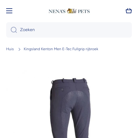
Doorgaan naar artikel
Wink
Zoeken
Huis
Kingsland Kenton Men E-Tec Fullgrip rijbroek
Ga naar productinformatie