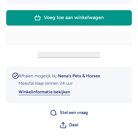
voor
voor
Kingsland
Kingsla
Kenton Men
Kenton
Voeg toe aan winkelwagen
E-Tec
Men E-T
Fullgrip
Fullgrip
rijbroek
rijbroek
Afhalen mogelijk bij
Nena's Pets & Horses
Meestal klaar binnen 24 uur
Winkelinformatie bekijken
Stel een vraag
Deel