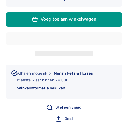
verlagen
hoeveelh
voor Lactol
voor Lact
kitten melk
kitten me
Voeg toe aan winkelwagen
Afhalen mogelijk bij
Nena's Pets & Horses
Meestal klaar binnen 24 uur
Winkelinformatie bekijken
Stel een vraag
Deel