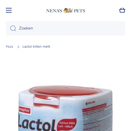
Doorgaan naar artikel
Wink
Zoeken
Huis
Lactol kitten melk
Ga naar productinformatie