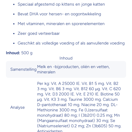
Speciaal afgestemd op kittens en jonge katten
Bevat DHA voor hersen- en oogontwikkeling
Met vitaminen, mineralen en sporenelementen
Zeer goed verteerbaar
Geschikt als volledige voeding of als aanvullende voeding
Inhoud:
500 g
Inhoud
Melk en -bijproducten, oliën en vetten,
Samenstelling
mineralen
Per kg: Vit. A 25000 IE. Vit. B1 5 mg. Vit. B2
3 mg. Vit. B6 3 mg. Vit. B12 60 µg. Vit. C 620
mg. Vit. D3 2000 IE. Vit. E 210 IE. Biotine 50
µg. Vit. K3 3 mg. Taurine 3000 mg. Calcium
D-pantothenaat 10 mg. Niacine 20 mg. DL-
Analyse
Methionine 3000 mg. Fe (IJzersulfaat
monohydraat) 80 mg; I (3b201) 0.25 mg; Mn
(Mangaansulfaat monohydraat) 30 mg; Se
(Natriumseleniet) 0.2 mg; Zn (3b605) 50 mg.
Antioxidanten