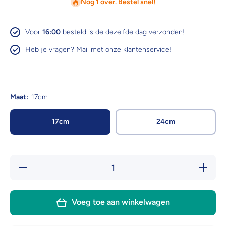
Nog 1 over. Bestel snel!
Voor
16:00
besteld is de dezelfde dag verzonden!
Heb je vragen? Mail met onze klantenservice!
Maat:
17cm
17cm
24cm
Hoeveelheid
Verhoog 
verlagen
hoeveelh
voor Lex
voor Le
&amp; Max
&amp; M
Houten
Houten
Voeg toe aan winkelwagen
voerbak
voerba