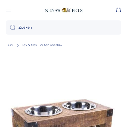
Doorgaan naar artikel
Wink
Zoeken
Huis
Lex & Max Houten voerbak
Ga naar productinformatie