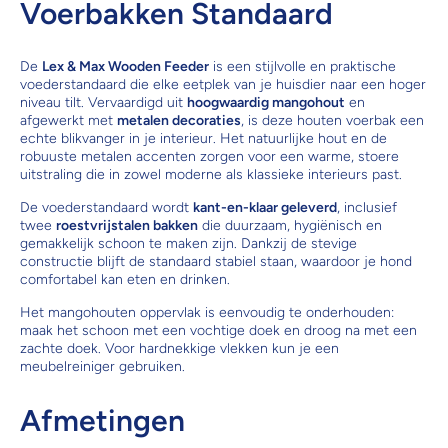
Voerbakken Standaard
De
Lex & Max Wooden Feeder
is een stijlvolle en praktische
voederstandaard die elke eetplek van je huisdier naar een hoger
niveau tilt. Vervaardigd uit
hoogwaardig mangohout
en
afgewerkt met
metalen decoraties
, is deze houten voerbak een
echte blikvanger in je interieur. Het natuurlijke hout en de
robuuste metalen accenten zorgen voor een warme, stoere
uitstraling die in zowel moderne als klassieke interieurs past.
De voederstandaard wordt
kant-en-klaar geleverd
, inclusief
twee
roestvrijstalen bakken
die duurzaam, hygiënisch en
gemakkelijk schoon te maken zijn. Dankzij de stevige
constructie blijft de standaard stabiel staan, waardoor je hond
comfortabel kan eten en drinken.
Het mangohouten oppervlak is eenvoudig te onderhouden:
maak het schoon met een vochtige doek en droog na met een
zachte doek. Voor hardnekkige vlekken kun je een
meubelreiniger gebruiken.
Afmetingen