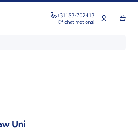
+31183-702413
Log
Winkel
in
Of chat met ons!
aw Uni