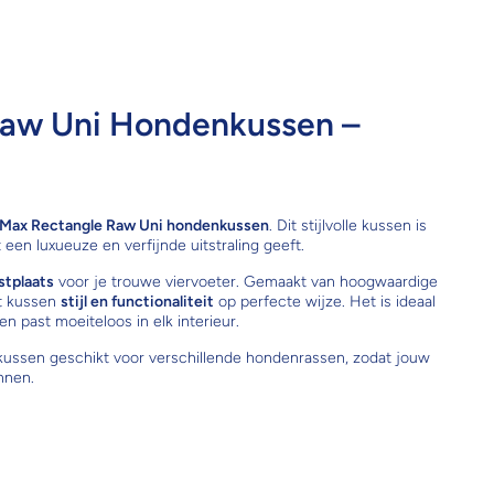
Raw Uni Hondenkussen –
 Max Rectangle Raw Uni hondenkussen
. Dit stijlvolle kussen is
t een luxueuze en verfijnde uitstraling geeft.
stplaats
voor je trouwe viervoeter. Gemaakt van hoogwaardige
it kussen
stijl en functionaliteit
op perfecte wijze. Het is ideaal
n past moeiteloos in elk interieur.
kussen geschikt voor verschillende hondenrassen, zodat jouw
nnen.