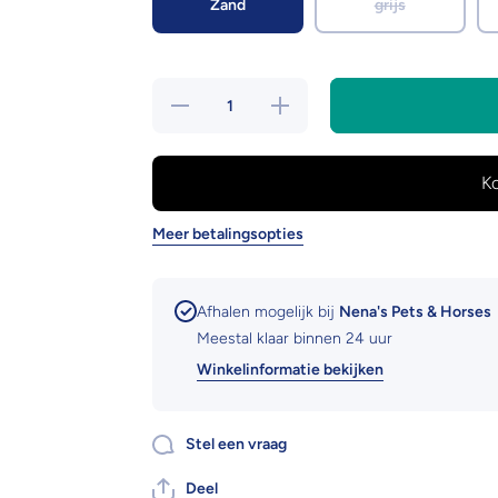
Zand
grijs
Hoeveelheid
Verhoog de
verlagen
hoeveelheid
voor Lex
voor Lex
&amp; Max
&amp; Max
rectangle
rectangle
Raw Uni
Raw Uni
Meer betalingsopties
Afhalen mogelijk bij
Nena's Pets & Horses
Meestal klaar binnen 24 uur
Winkelinformatie bekijken
Stel een vraag
Deel