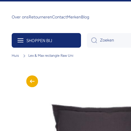
Doorgaan naar artikel
Over ons
Retourneren
Contact
Merken
Blog
SHOPPEN BIJ
Zoeken
Huis
Lex & Max rectangle Raw Uni
Ga naar productinformatie