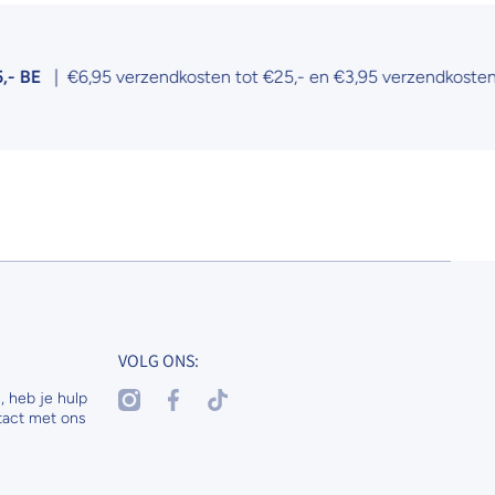
| €6,95 verzendkosten tot €25,- en €3,95 verzendkosten tot €5
VOLG ONS:
instagramcom/nenaspetsandhorses
facebookcom/nenasdogscats
tiktokcom/@nenaspetsnl
, heb je hulp
tact met ons