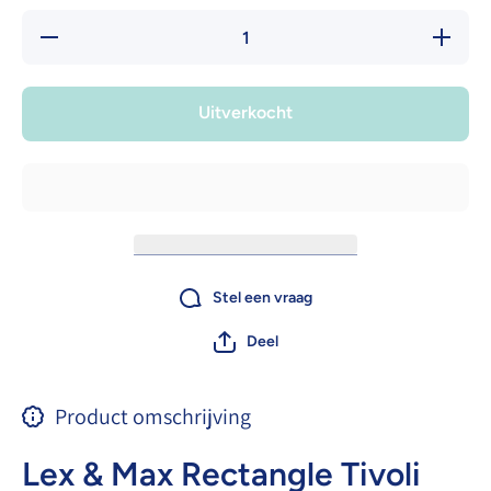
Hoeveelheid
Verhoog 
verlagen
hoeveelh
voor Lex
voor Le
&amp; Max
&amp; M
Rectangle
Rectang
Uitverkocht
classic
classic
Stel een vraag
Deel
Product omschrijving
Lex & Max Rectangle Tivoli