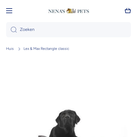
Doorgaan naar artikel
Wink
Zoeken
Huis
Lex & Max Rectangle classic
Ga naar productinformatie