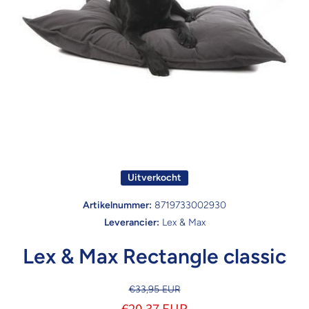
Open media 1 in modaal
Uitverkocht
Artikelnummer:
8719733002930
Leverancier:
Lex & Max
Lex & Max Rectangle classic
€33,95 EUR
€20,37 EUR