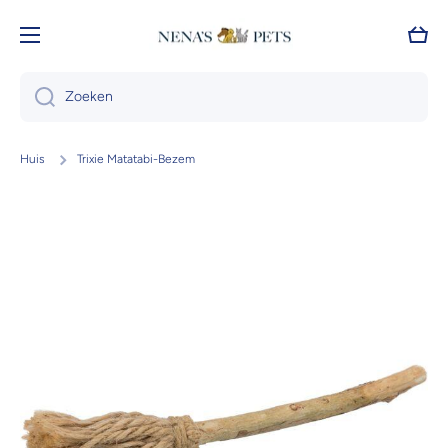
Doorgaan naar artikel
Wink
Zoeken
Huis
Trixie Matatabi-Bezem
Ga naar productinformatie