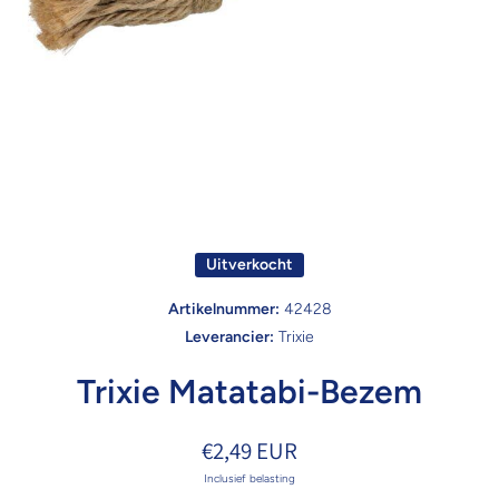
Open media 1 in modaal
Uitverkocht
Artikelnummer:
42428
Leverancier:
Trixie
Trixie Matatabi-Bezem
€2,49 EUR
Inclusief belasting