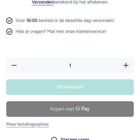
Verzenden
berekend bij het afrekenen.
Voor
16:00
besteld is de dezelfde dag verzonden!
Heb je vragen? Mail met onze klantenservice!
Hoeveelheid
Verhoog 
verlagen
hoeveelh
voor Trixie
voor Trix
Matatabi-
Matatabi
Bezem
Bezem
Uitverkocht
Meer betalingsopties
Stel een vraag