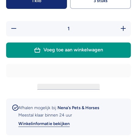
1 kilo
3 stuks
Hoeveelheid
Verhoog 
verlagen
hoeveelh
voor
voor
Nutriment
Nutrime
superfood
superfo
Voeg toe aan winkelwagen
bars
bars
Afhalen mogelijk bij
Nena's Pets & Horses
Meestal klaar binnen 24 uur
Winkelinformatie bekijken