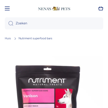
Doorgaan naar artikel
Wink
Zoeken
Huis
Nutriment superfood bars
Ga naar productinformatie