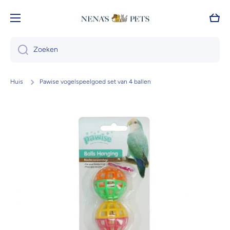
Doorgaan naar artikel
Wink
Zoeken
Huis
Pawise vogelspeelgoed set van 4 ballen
Ga naar productinformatie