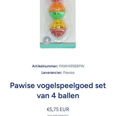
Open media 1 in modaal
Artikelnummer:
PAWI49568PW
Leverancier:
Pawise
Pawise vogelspeelgoed set
van 4 ballen
€5,75 EUR
Inclusief belasting