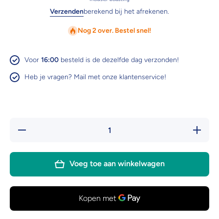
Verzenden
berekend bij het afrekenen.
Nog 2 over. Bestel snel!
Voor
16:00
besteld is de dezelfde dag verzonden!
Heb je vragen? Mail met onze klantenservice!
Hoeveelheid
Verhoo
verlagen voor
hoeveel
Pawise
voor Pa
vogelspeelgoed
vogelspe
set van 4
set va
Voeg toe aan winkelwagen
ballen
ball