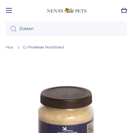
Doorgaan naar artikel
Wink
Zoeken
Huis
CJ Pindakaas Noot/Insect
Ga naar productinformatie