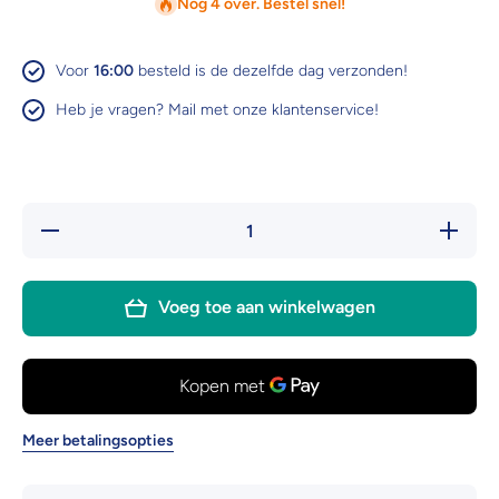
Nog 4 over. Bestel snel!
Voor
16:00
besteld is de dezelfde dag verzonden!
Heb je vragen? Mail met onze klantenservice!
Hoeveelheid
Verhoog 
verlagen
hoeveelh
voor CJ
voor C
Pindakaas
Pindaka
Noot/Insect
Noot/Inse
Voeg toe aan winkelwagen
Meer betalingsopties