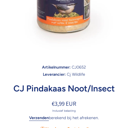
Open media 1 in modaal
Artikelnummer:
CJ0652
Leverancier:
Cj Wildlife
CJ Pindakaas Noot/Insect
€3,99 EUR
Inclusief belasting
Verzenden
berekend bij het afrekenen.