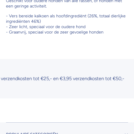
Geschikt voor oudere honden van alle rassen, of honden met
een geringe activiteit.
- Vers bereide kalkoen als hoofdingrediënt (26%, totaal dierlijke
ingrediënten 46%)
- Zeer licht, speciaal voor de oudere hond
- Graanvrij, speciaal voor de zeer gevoelige honden
ndkosten tot €25,- en €3,95 verzendkosten tot €50,-