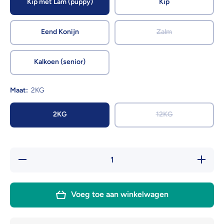
Kip met Lam (puppy)
Kip
Eend Konijn
Zalm
Kalkoen (senior)
Maat:
2KG
2KG
12KG
Hoeveelheid
Verhoog 
verlagen
hoeveelh
voor
voor
Renske
Rensk
Droogvoer
Droogvo
Voeg toe aan winkelwagen