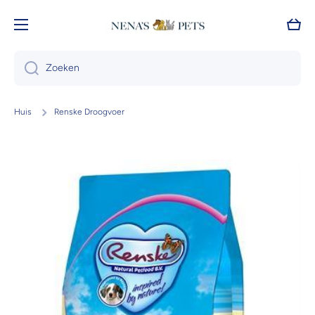
Doorgaan naar artikel
Wink
Zoeken
Huis
Renske Droogvoer
Ga naar productinformatie