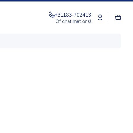
+31183-702413
Log
Winkel
in
Of chat met ons!