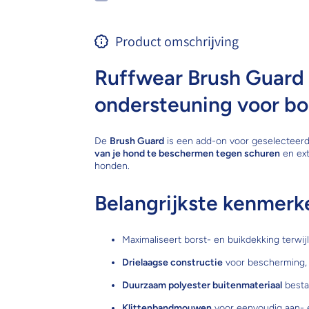
Product omschrijving
Ruffwear Brush Guard
ondersteuning voor bo
De
Brush Guard
is een add-on voor geselecteer
van je hond te beschermen tegen schuren
en ext
honden.
Belangrijkste kenmerk
Maximaliseert borst- en buikdekking terwij
Drielaagse constructie
voor bescherming, la
Duurzaam polyester buitenmateriaal
bestan
Klittenbandmouwen
voor eenvoudig aan- 