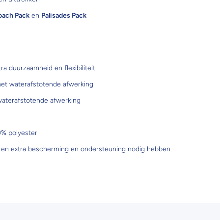
oach Pack
en
Palisades Pack
a duurzaamheid en flexibiliteit
met waterafstotende afwerking
 waterafstotende afwerking
0% polyester
ein en extra bescherming en ondersteuning nodig hebben.