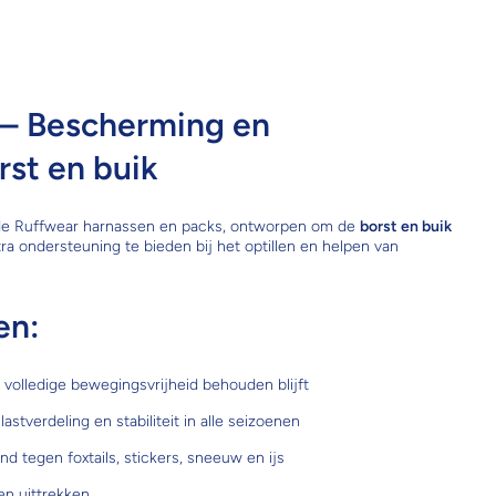
 – Bescherming en
rst en buik
de Ruffwear harnassen en packs, ontworpen om de
borst en buik
ra ondersteuning te bieden bij het optillen en helpen van
en:
l volledige bewegingsvrijheid behouden blijft
stverdeling en stabiliteit in alle seizoenen
d tegen foxtails, stickers, sneeuw en ijs
en uittrekken