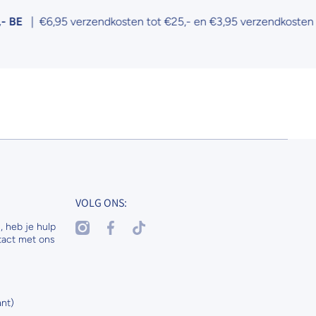
€6,95 verzendkosten tot €25,- en €3,95 verzendkosten tot €50,
VOLG ONS:
instagramcom/nenaspetsandhorses
facebookcom/nenasdogscats
tiktokcom/@nenaspetsnl
, heb je hulp
tact met ons
nt)