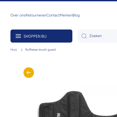
Doorgaan naar artikel
Over ons
Retourneren
Contact
Merken
Blog
SHOPPEN BIJ
Zoeken
Huis
Ruffwear brush guard
Ga naar productinformatie