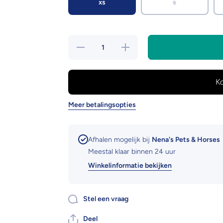
xs
s
Hoeveelheid
Verhoog de
verlagen
hoeveelheid
voor
voor
Ruffwear
Ruffwear
brush guard
brush guard
Meer betalingsopties
Afhalen mogelijk bij
Nena's Pets & Horses
Meestal klaar binnen 24 uur
Winkelinformatie bekijken
Stel een vraag
Deel