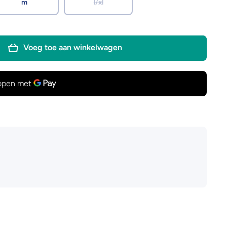
m
l/xl
Voeg toe aan winkelwagen