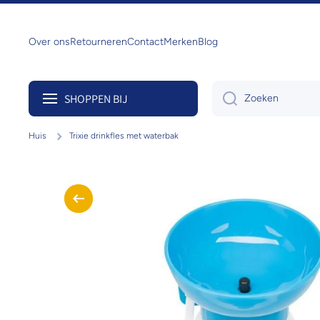
Doorgaan naar artikel
Over ons
Retourneren
Contact
Merken
Blog
SHOPPEN BIJ
Zoeken
Huis
Trixie drinkfles met waterbak
Ga naar productinformatie