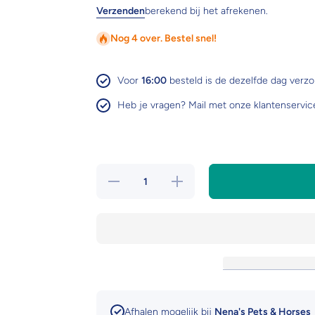
Verzenden
berekend bij het afrekenen.
Nog 4 over. Bestel snel!
Voor
16:00
besteld is de dezelfde dag verz
Heb je vragen? Mail met onze klantenservic
Hoeveelheid
Verhoog de
verlagen
hoeveelheid
voor Trixie
voor Trixie
drinkfles
drinkfles
met
met
waterbak
waterbak
Afhalen mogelijk bij
Nena's Pets & Horses