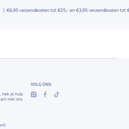
,95 verzendkosten tot €25,- en €3,95 verzendkosten tot €50,-
VOLG ONS:
instagramcom/nenaspetsandhorses
facebookcom/nenasdogscats
tiktokcom/@nenaspetsnl
, heb je hulp
tact met ons
nt)