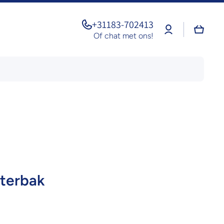
+31183-702413
Log
Winkel
in
Of chat met ons!
aterbak