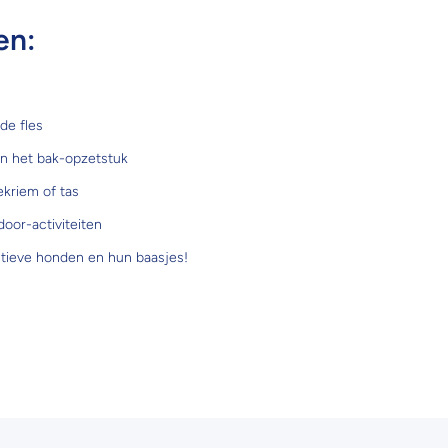
en:
de fles
an het bak-opzetstuk
ekriem of tas
door-activiteiten
tieve honden en hun baasjes!