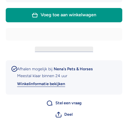
voor
voor
Waldhausen
Waldhau
watertrens
watertre
Voeg toe aan winkelwagen
dubbel
dubbel
gebroken
gebroke
Afhalen mogelijk bij
Nena's Pets & Horses
Meestal klaar binnen 24 uur
Winkelinformatie bekijken
Stel een vraag
Deel