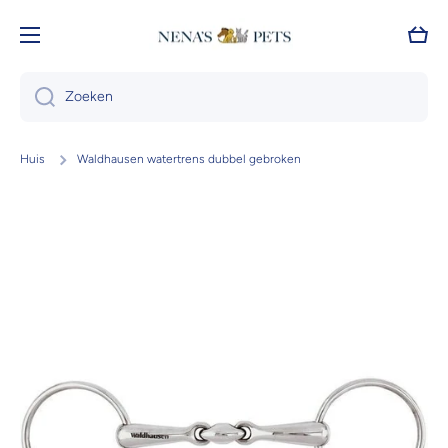
Doorgaan naar artikel
Wink
Zoeken
Huis
Waldhausen watertrens dubbel gebroken
Ga naar productinformatie